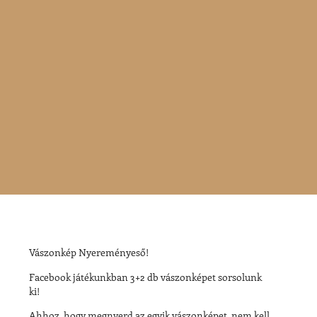
Vászonkép Nyereményeső!
Facebook játékunkban 3+2 db vászonképet sorsolunk
ki!
Ahhoz, hogy megnyerd az egyik
vászonképet
, nem kell