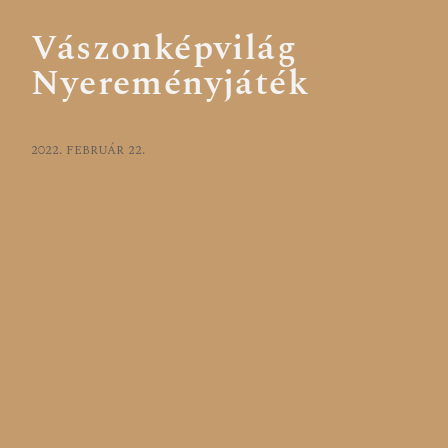
Vászonképvilág
Nyereményjáték
2022. február 22.