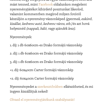
mást tenned, mint
Facebook
oldalunkon megjelent
nyereményjátékot kihirdető posztunkat likeolod,
valamint kommentben megírod milyen fotóról
készüljön a nyeremény vászonképed
(gyermek, esküvő,
kisállat, kedvenc autó, kedvenc város, stb.)
és azt hová
helyeznéd
(nappali, háló, vagy ajándék lesz)
.
Nyeremények:
1. díj: 1 db 60x60cm-es Drako formájú vászonkép
2. díj: 1 db 60x60cm-es Drako formájú vászonkép
3. díj: 1 db 60x60cm-es Drako formájú vászonkép
+1. díj: 60x40cm Carter formájú vászonkép
+2. díj: 60x40cm Carter formájú vászonkép
Nyereményedet a
szerkesztőnkben
elkészítheted, és mi
ingyen kiszállítjuk neked!
Olvasd el nyereményjátékunk szabályzatát!