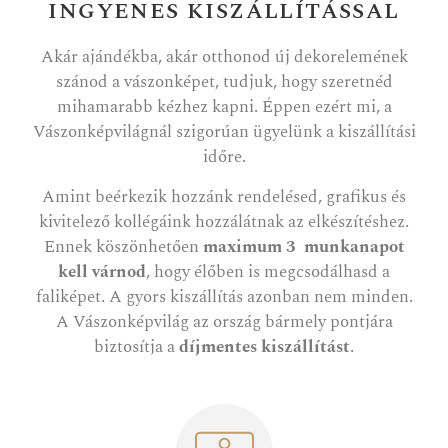
INGYENES KISZÁLLÍTÁSSAL
Akár ajándékba, akár otthonod új dekorelemének
szánod a vászonképet, tudjuk, hogy szeretnéd
mihamarabb kézhez kapni. Éppen ezért mi, a
Vászonképvilágnál szigorúan ügyelünk a kiszállítási
időre.
Amint beérkezik hozzánk rendelésed, grafikus és
kivitelező kollégáink hozzálátnak az elkészítéshez.
Ennek köszönhetően
maximum 3 munkanapot
kell várnod
, hogy élőben is megcsodálhasd a
faliképet. A gyors kiszállítás azonban nem minden.
A Vászonképvilág az ország bármely pontjára
biztosítja a
díjmentes kiszállítást
.