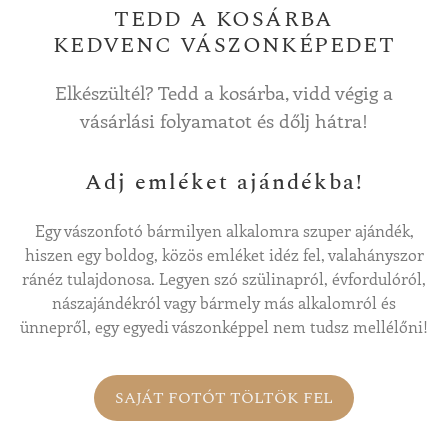
TEDD A KOSÁRBA
KEDVENC VÁSZONKÉPEDET
Elkészültél? Tedd a kosárba, vidd végig a
vásárlási folyamatot és dőlj hátra!
Adj emléket ajándékba!
Egy vászonfotó bármilyen alkalomra szuper ajándék,
hiszen egy boldog, közös emléket idéz fel, valahányszor
ránéz tulajdonosa. Legyen szó szülinapról, évfordulóról,
nászajándékról vagy bármely más alkalomról és
ünnepről, egy egyedi vászonképpel nem tudsz mellélőni!
SAJÁT FOTÓT TÖLTÖK FEL