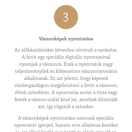
3
Vászonképek nyomtatása
Az előkészületeket követően történik a varázslat.
A fotót egy speciális digitális nyomtatóval
nyomjuk a vászonra. Ezek a nyomtatók nagy
teljesítményűek és kifejezetten vászonnyomásra
alkalmasak. Ez azt jelenti, hogy képesek
részletgazdagon megjeleníteni a fotót a vásznon,
élénk színekben. A nyomtatás során a tinta vagy
festék a vászon szálai közé jut, amelyek felszívják
azt, így rögzítik a színeket.
A vászonképek nyomtatása nemcsak speciális
nyomtatót igényel, hanem erre alkalmas festéket
is, amellyel kiváló minőségű és élénk színekben