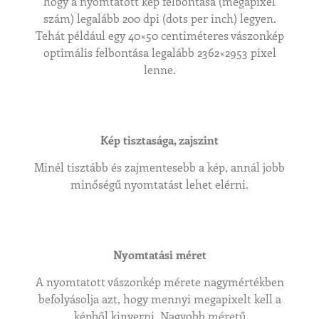
hogy a nyomtatott kép felbontása (megapixel
szám) legalább 200 dpi (dots per inch) legyen.
Tehát például egy 40×50 centiméteres vászonkép
optimális felbontása legalább 2362×2953 pixel
lenne.
Kép tisztasága, zajszint
Minél tisztább és zajmentesebb a kép, annál jobb
minőségű nyomtatást lehet elérni.
Nyomtatási méret
A nyomtatott vászonkép mérete nagymértékben
befolyásolja azt, hogy mennyi megapixelt kell a
képből kinyerni. Nagyobb méretű