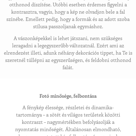
otthonod díszítése. Utóbbi esetben érdemes figyelni a
kontrasztra, vagyis, hogy a kép ne olvadjon bele a fal
színébe. Emellett pedig, hogy a formák és az adott szoba
stílusa passzoljanak egymáshoz.
A vászonképekkel is lehet játszani, nem szükséges
leragadni a legegyszerűbb változatnál. Ezért ami az
elrendezést illeti, adunk néhány dekorációs tippet, ha Te is
szeretnél túllépni az egyszerűségen, és feldobni otthonod
falát.
Fotó minősége, felbontása
A fénykép élessége, részletei és dinamika-
tartománya – a sötét és világos területek közötti
kontraszt – nagymértékben befolyásolják a
nyomtatás minőségét. Általánosan elmondható,