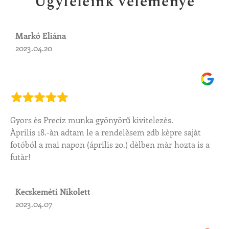
Ügyfeleink véleménye
Markó Eliána
2023.04.20
Gyors ès Precíz munka gyönyörű kivitelezès.
Àprilis 18.-àn adtam le a rendelèsem 2db kèpre sajàt
fotóból a mai napon (április 20.) dèlben màr hozta is a
futàr!
Kecskeméti Nikolett
2023.04.07