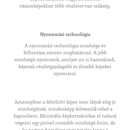
vászonképekhez több részletre van szükség.
Nyomtatási technológia
A nyomtatási technológia minősége és
felbontása szintén meghatározó. A jobb
minőségű nyomtatók, amilyet mi is használunk,
képesek részletgazdagabb és élesebb képeket
nyomtatni.
Amennyiben a feltöltött képet nem látjuk elég jó
minőségűnek, mindenképp felvesszük veled a
kapcsolatot. Minimális képkorrekciókat el tudunk
végezni egy picivel rosszabb minőségű fotón, de
ha nagyon homályos vagy pixeles lenne a