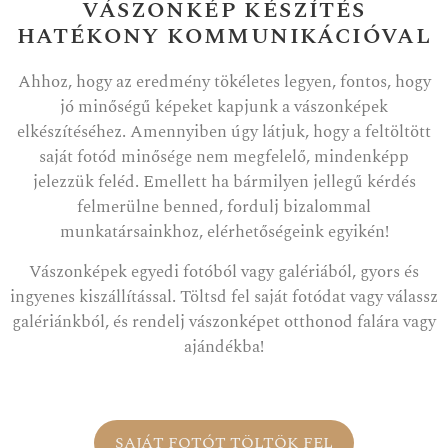
VÁSZONKÉP KÉSZÍTÉS
HATÉKONY KOMMUNIKÁCIÓVAL
Ahhoz, hogy az eredmény tökéletes legyen, fontos, hogy
jó minőségű képeket kapjunk a vászonképek
elkészítéséhez. Amennyiben úgy látjuk, hogy a feltöltött
saját fotód minősége nem megfelelő, mindenképp
jelezzük feléd. Emellett ha bármilyen jellegű kérdés
felmerülne benned, fordulj bizalommal
munkatársainkhoz, elérhetőségeink egyikén!
Vászonképek egyedi fotóból vagy galériából, gyors és
ingyenes kiszállítással. Töltsd fel saját fotódat vagy válassz
galériánkból, és rendelj vászonképet otthonod falára vagy
ajándékba!
SAJÁT FOTÓT TÖLTÖK FEL