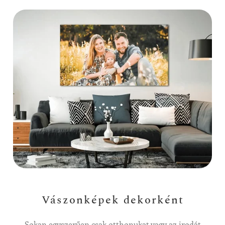
Vászonképek dekorként
Sokan egyszerűen csak otthonukat vagy az irodát