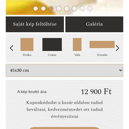
Saját kép feltöltése
Galéria
ornax
Drako
Crater
Vela
Dorado
Le
Ft
12 900
A kép bruttó ára:
Kuponkódodat a kosár oldalon tudod
beváltani, kedvezményedet ott tudod
érvényesíteni