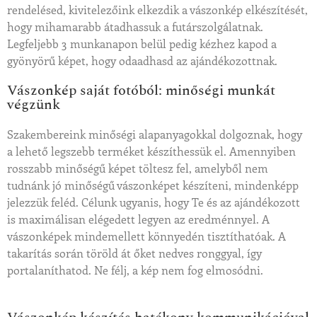
rendelésed, kivitelezőink elkezdik a vászonkép elkészítését,
hogy mihamarabb átadhassuk a futárszolgálatnak.
Legfeljebb 3 munkanapon belül pedig kézhez kapod a
gyönyörű képet, hogy odaadhasd az ajándékozottnak.
Vászonkép saját fotóból: minőségi munkát
végzünk
Szakembereink minőségi alapanyagokkal dolgoznak, hogy
a lehető legszebb terméket készíthessük el. Amennyiben
rosszabb minőségű képet töltesz fel, amelyből nem
tudnánk jó minőségű vászonképet készíteni, mindenképp
jelezzük feléd. Célunk ugyanis, hogy Te és az ajándékozott
is maximálisan elégedett legyen az eredménnyel. A
vászonképek mindemellett könnyedén tisztíthatóak. A
takarítás során töröld át őket nedves ronggyal, így
portalaníthatod. Ne félj, a kép nem fog elmosódni.