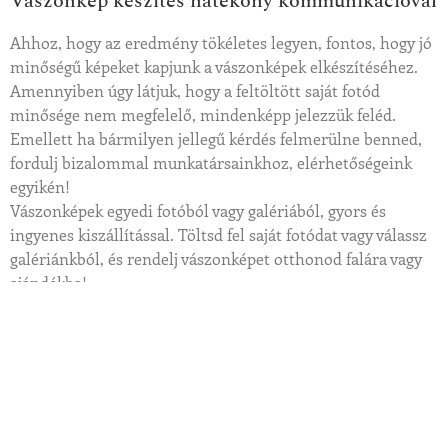
Vászonkép készítés hatékony kommunikációval
Ahhoz, hogy az eredmény tökéletes legyen, fontos, hogy jó
minőségű képeket kapjunk a vászonképek elkészítéséhez.
Amennyiben úgy látjuk, hogy a feltöltött saját fotód
minősége nem megfelelő, mindenképp jelezzük feléd.
Emellett ha bármilyen jellegű kérdés felmerülne benned,
fordulj bizalommal munkatársainkhoz, elérhetőségeink
egyikén!
Vászonképek egyedi fotóból vagy galériából, gyors és
ingyenes kiszállítással. Töltsd fel saját fotódat vagy válassz
galériánkból, és rendelj vászonképet otthonod falára vagy
ajándékba!
Korrekt árak, garancia
Kiváló grafikus és kivitelező kollégák dolgoznak nálunk.
Emellett termékeinket prémium minőségű alapanyagokból
készítjük, éppen ezért annyira megbízunk minőségükben
és időtállóságukban, hogy 365 napos pénzvisszafizetési