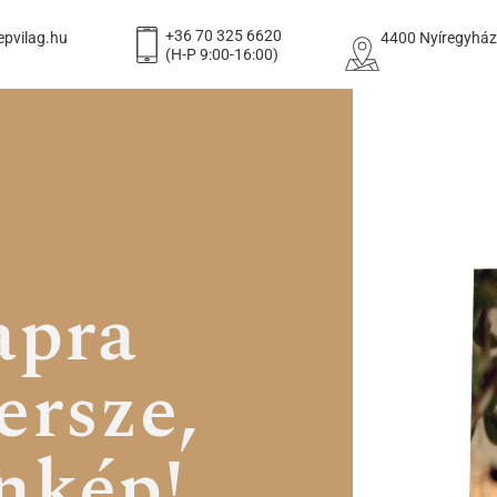
+36 70 325 6620
pvilag.hu
4400 Nyíregyháza
(H-P 9:00-16:00)
apra
ersze,
nkép!