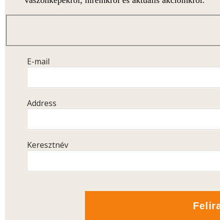
vászonképekről, híreinkről és aktuális akcióinkról.
E-mail
Address
Keresztnév
Feli