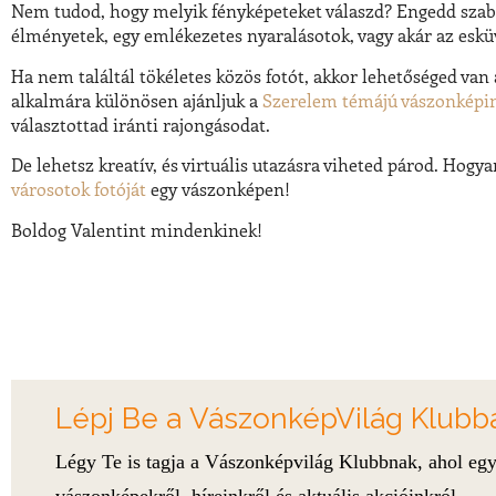
Nem tudod, hogy melyik fényképeteket válaszd? Engedd szabad
élményetek, egy emlékezetes nyaralásotok, vagy akár az esküv
Ha nem találtál tökéletes közös fotót, akkor lehetőséged van
alkalmára
különösen ajánljuk a
Szerelem témájú vászonképi
választottad iránti rajongásodat
.
De lehetsz kreatív, és virtuális utazásra viheted párod. Hog
városotok fotóját
egy
vászonképen!
Boldog Valentint
mindenkinek!
Lépj Be a VászonképVilág Klubb
Légy Te is tagja a Vászonképvilág Klubbnak, ahol egy