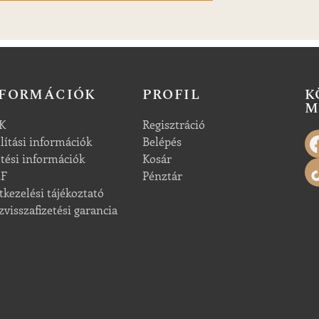
NFORMÁCIÓK
PROFIL
K
M
K
Regisztráció
llítási információk
Belépés
etési információk
Kosár
ZF
Pénztár
tkezelési tájékoztató
zvisszafizetési garancia