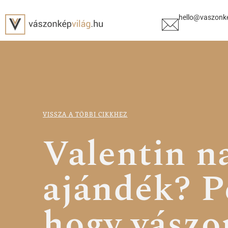
hello@vaszonke
VISSZA A TÖBBI CIKKHEZ
Valentin n
ajándék? P
hogy vászo