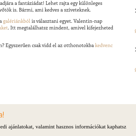
jára a fantáziádat! Lehet rajta egy különleges
őtök is. Bármi, ami kedves a szíveteknek.
 a
galériánkból
is választani egyet.
Valentin-nap
nket
. Itt megtalálhatsz mindent, amivel
kifejezheted
yan? Egyszerűen csak vidd el az otthonotokba
kedvenc
a!
edi ajánlatokat, valamint hasznos információkat kaphatsz