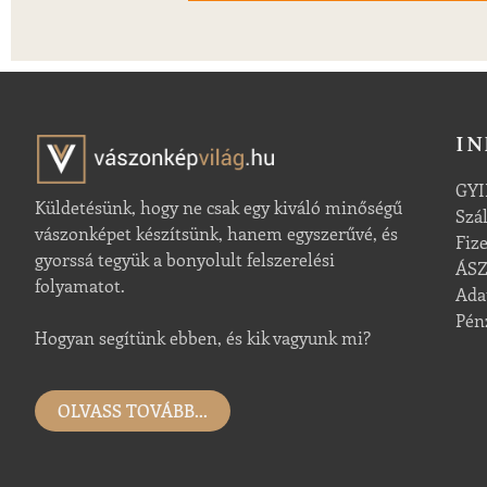
I
GYI
Küldetésünk, hogy ne csak egy kiváló minőségű
Szá
vászonképet készítsünk, hanem egyszerűvé, és
Fiz
gyorssá tegyük a bonyolult felszerelési
ÁS
folyamatot.
Ada
Pén
Hogyan segítünk ebben, és kik vagyunk mi?
OLVASS TOVÁBB...