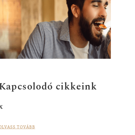
Kapcsolodó cikkeink
x
OLVASS TOVÁBB