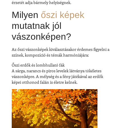
érzetét adja bármely helyiségnek.
Milyen
őszi képek
mutatnak jól
vászonképen?
Az őszi vászonképek kiválasztásakor érdemes figyelni a
színek, kompozíció és témák
harmóniájára:
Őszi erdők és lombhullató fák
A sárga, narancs és piros levelek látványa tökéletes
vászonképre. A mélység és a fény játékával az erdők
képei otthonod falán is életre kelnek.