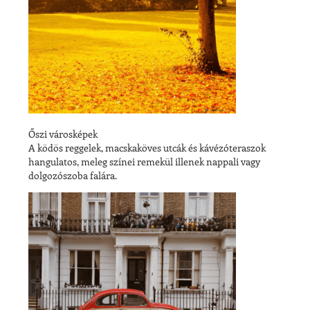
Őszi városképek
A ködös reggelek, macskaköves utcák és kávézóteraszok
hangulatos, meleg színei remekül illenek nappali vagy
dolgozószoba falára.