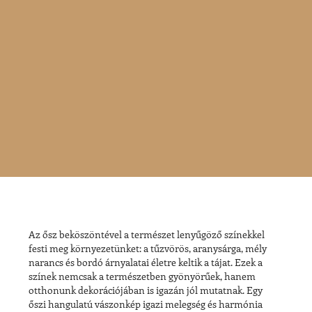
Az ősz beköszöntével a természet lenyűgöző színekkel
festi meg környezetünket: a
tűzvörös, aranysárga, mély
narancs és bordó árnyalatai
életre keltik a tájat. Ezek a
színek nemcsak a természetben gyönyörűek, hanem
otthonunk dekorációjában is igazán jól mutatnak. Egy
őszi hangulatú vászonkép
igazi melegség és harmónia