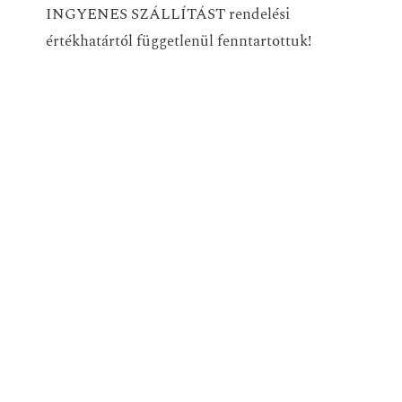
INGYENES SZÁLLÍTÁST rendelési
értékhatártól függetlenül fenntartottuk!
Megújult a vászonkép szerkesztőnk is, ahol
tovább egyszerűsödött a vászonképek
tervezése. Három egyszerű lépéssel
elkészíthető minden vászonképünk. A
szerkesztő oldalon választható a forma és a
méret, valamint a képfeltöltés és kosárba
helyezés is itt történik meg. A kosárba
helyezést követően már csak a rendeléshez
szükséges adatok megadása következik, és
már gyártjuk is a vászonképedet.
Nézz körbe új oldalunkon, utána vedd elő
kedvenc fotódat, és tervezz magadnak egy